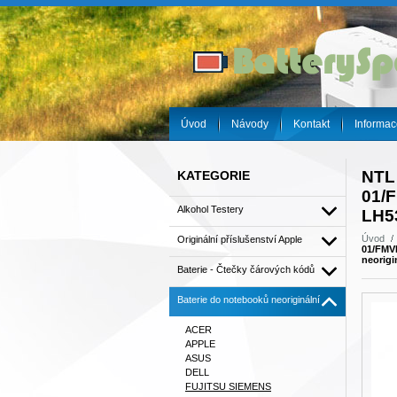
Úvod
Návody
Kontakt
Informac
NTL
KATEGORIE
01/
Alkohol Testery
LH53
Úvod
Originální příslušenství Apple
01/FMV
neorigi
Baterie - Čtečky čárových kódů
Baterie do notebooků neoriginální
ACER
APPLE
ASUS
DELL
FUJITSU SIEMENS