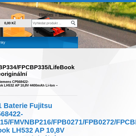
Přihlášení
Registrace
0,00 Kč
nky
P334/FPCBP335/LifeBook
originální
Siemens CP568422-
 LH532 AP 10,8V 4400mAh Li-Ion –
Baterie Fujitsu
68422-
15/FMVNBP216/FPB0271/FPB0272/FPCBP
ook LH532 AP 10,8V