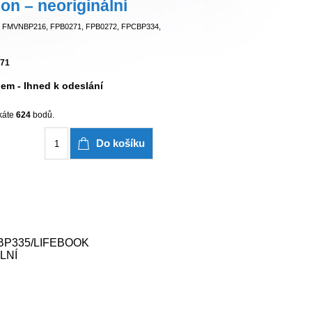
on – neoriginální
 FMVNBP216, FPB0271, FPB0272, FPCBP334,
71
em - Ihned k odeslání
skáte
624
bodů.
Do košíku
BP335/LIFEBOOK
LNÍ