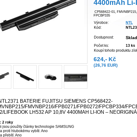
4400mAh Li-I
CP568422-01, FMVNBP215,
FPCBP335
Výrobce:
NTL
Kód:
NTL23
Dostupnost:
Sklad
Počet ks:
13
ks
Koupí tohoto produktu zí
624,- Kč
(26,76 EUR)
NTL2371 BATERIE FUJITSU SIEMENS CP568422-
MVNBP215/FMVNBP216/FPB0271/FPB0272/FPCBP334/FPC
2/LIFEBOOK LH532 AP 10,8V 4400MAH LI-ION – NEORIGINÁ
: 2 roky
rii jsou použity články technologie SAMSUNG
 proti hlubokému vybíti: Ano
 přebítí: Ano