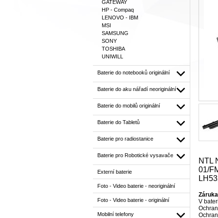
GATEWAY
HP - Compaq
LENOVO - IBM
MSI
SAMSUNG
SONY
TOSHIBA
UNIWILL
Baterie do notebooků originální
Baterie do aku nářadí neoriginální
Baterie do mobilů originální
Baterie do Tabletů
Baterie pro radiostanice
Baterie pro Robotické vysavače
NTL 
01/F
Externí baterie
LH53
Foto - Video baterie - neoriginální
Záruka
Foto - Video baterie - originální
V bate
Ochrana
Mobilní telefony
Ochrana