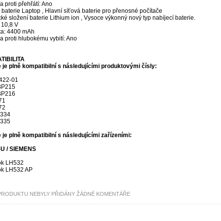
 proti přehřátí: Ano
baterie Laptop , Hlavní síťová baterie pro přenosné počítače
é složení baterie Lithium ion , Vysoce výkonný nový typ nabíjecí baterie.
 10,8 V
ta: 4400 mAh
 proti hlubokému vybití: Ano
TIBILITA
 je plně kompatibilní s následujícími produktovými čísly:
422-01
P215
P216
71
72
334
335
 je plně kompatibilní s následujícími zařízeními:
U / SIEMENS
ok LH532
ok LH532 AP
PRODUKTU NEBYLY PŘIDÁNY ŽÁDNÉ KOMENTÁŘE