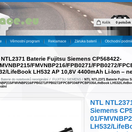
Košík
0 položek
e
Věrnostní program
Reklamace
Záruka baterií
Obchodní podmí
 NTL2371 Baterie Fujitsu Siemens CP568422-
FMVNBP215/FMVNBP216/FPB0271/FPB0272/FPCB
2/LifeBook LH532 AP 10,8V 4400mAh Li-Ion – ne
Baterie do notebooků neoriginální
FUJITSU SIEMENS
NTL NTL2371 Baterie Fujitsu 
NBP215/FMVNBP216/FPB0271/FPB0272/FPCBP334/FPCBP335/LifeBook LH532/LifeBook
nální
NTL NTL2371 
Siemens CP5
01/FMVNBP2
LH532/LifeB