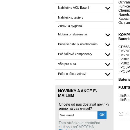
Ochrana
Funkce 
Nabíječky AKU Baterii
Chemick
Napětí:
Nabíječky, testery
Kapaci
Ochrana
Zdraví a hygiena
Mobilní příslušenství
KOMPA
Baterie
Příslušenství k notebookům
CP568
FMVNB
Počítačové komponenty
FMVNB
FPB02
FPB02
Vše pro auta
FPCBP
FPCBP
Péče o tělo a zdraví
Baterie
FUJITS
NOVINKY A AKCE E-
MAILEM
LifeBo
LifeBo
Chcete od nás dostávat novinky
přímo na váš e-mail?
K 
Tato stránka je chráněna
službou reCAPTCHA.