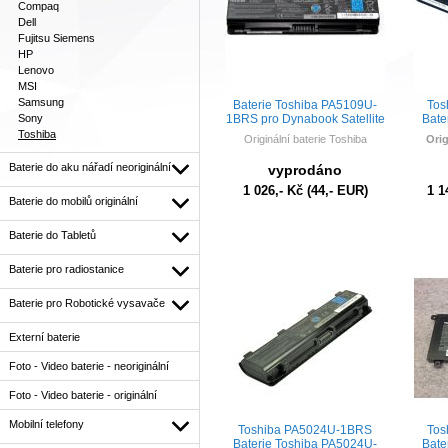
Compaq
Dell
Fujitsu Siemens
HP
Lenovo
MSI
Samsung
Baterie Toshiba PA5109U-
Tos
Sony
1BRS pro Dynabook Satellite
Bate
T752, Satellite L850 10,8V
1BRS 
Toshiba
Originální baterie Toshiba
Orig
48Wh Li-Ion – originální
Baterie do aku nářadí neoriginální
Baterie Toshiba PA5109U-1BRS
Bateri
vyprodáno
, Satellite L850 10,8V 48Wh
4
1 026,- Kč
(44,- EUR)
1 1
Baterie do mobilů originální
PA5023U-1BRS, PA5024U-1BRS,
PA381
PA5025U-1BRS, PA5026U-1BRS,
P
Baterie do Tabletů
PA5109U-1BRS, PA5110U-1BRS,
PABAS259, PABAS260,
PABAS261, PABAS262,
Baterie pro radiostanice
PABAS272
Baterie pro Robotické vysavače
Externí baterie
Foto - Video baterie - neoriginální
Foto - Video baterie - originální
Mobilní telefony
Toshiba PA5024U-1BRS
Tos
Baterie Toshiba PA5024U-
Bate