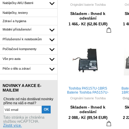
1BRS, Satellite
1BRS/
Nabíječky AKU Baterii
Originální baterie Toshiba
Ori
C850/PA5024U-1BRS,
1
PA5025U-1BRS, PABAS260,
Nabíječky, testery
Toshiba PA5024U-1BRS Baterie
Bat
Skladem - Ihned k
Sk
PABAS261 10,8V 4400mAh
Toshiba Satellite
1BRS/
odeslání
Li-Ion – originální
C850/PA5024U-1BRS, PA5025U-
Zdraví a hygiena
1 466,- Kč
(62,86 EUR)
1 4
1BRS, PABAS260, PABAS261
10,8V 4400mAh Li-Ion
BLA010
Mobilní příslušenství
PA5024U-1BRS PA5025U-1BRS
Příslušenství k notebookům
PABAS260 PABAS261
Počítačové komponenty
Vše pro auta
Péče o tělo a zdraví
NOVINKY A AKCE E-
Toshiba PA5157U-1BRS
Bate
MAILEM
Baterie Toshiba PA5157U-
1BRS
1BRS/P000577250/BLA011010
Z30/Z
Originální baterie Toshiba
Orig
Chcete od nás dostávat novinky
11,1V 4160mAh Li-Ion –
A13
přímo na váš e-mail?
originální
52W
Baterie Toshiba PA5157U-
Bater
Skladem - Ihned k
Sk
1BRS/P000577250/BLA011010
pro T
odeslání
11,1V 4160mAh Li-Ion
A/Z30-
Tato stránka je chráněna
2 088,- Kč
(89,54 EUR)
2 2
K10
službou reCAPTCHA.
PA5157U-1BRS, BLA011010,
Zjistit více.
P000577250