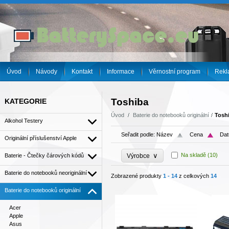
Úvod
Návody
Kontakt
Informace
Věrnostní program
Rekl
Toshiba
KATEGORIE
Úvod
Baterie do notebooků originální
Tosh
Alkohol Testery
Seřadit podle:
Název
Cena
Dat
Originální příslušenství Apple
∨
Na skladě
(10)
Baterie - Čtečky čárových kódů
Výrobce
Baterie do notebooků neoriginální
Zobrazené produkty
1 - 14
z celkových
14
Baterie do notebooků originální
Acer
Apple
Asus