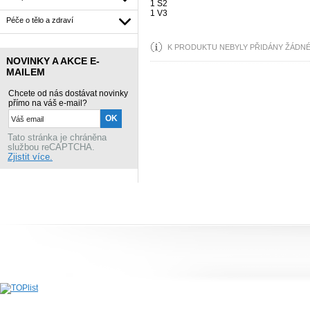
1 S2
1 V3
Péče o tělo a zdraví
K PRODUKTU NEBYLY PŘIDÁNY ŽÁDN
NOVINKY A AKCE E-
MAILEM
Chcete od nás dostávat novinky
přímo na váš e-mail?
Tato stránka je chráněna
službou reCAPTCHA.
Zjistit více.