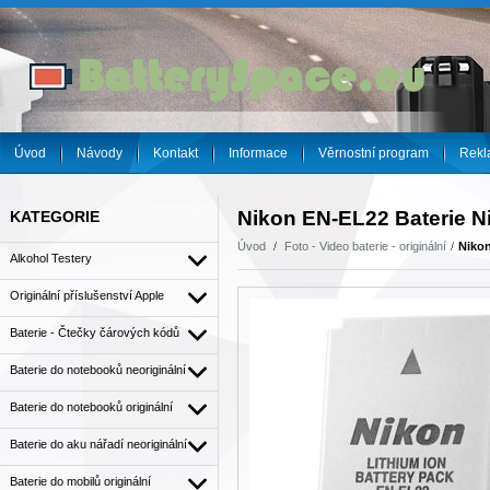
Úvod
Návody
Kontakt
Informace
Věrnostní program
Rekl
Nikon EN-EL22 Baterie Ni
KATEGORIE
Úvod
Foto - Video baterie - originální
Nikon
Alkohol Testery
Originální příslušenství Apple
Baterie - Čtečky čárových kódů
Baterie do notebooků neoriginální
Baterie do notebooků originální
Baterie do aku nářadí neoriginální
Baterie do mobilů originální