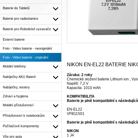
Baterie do Tabletů
Baterie pro radiostanice
Baterie pro Robotické vysavače
Externí baterie
Foto - Video baterie - neoriginální
Foto - Video baterie - originální
NIKON EN-EL22 BATERIE NIKO
Mobilní telefony
Záruka: 2 roky
Nabíječky AKU Baterii
Chemické složení baterie Lithium ion , Vys
Napětí: 7,2 V
Nabíječky, testery
Kapacita: 1010 mAh
Zdraví a hygiena
KOMPATIBILITA
Baterie je plně kompatibilní s následujíc
Mobilní příslušenství
EN-EL22
VFB11501
Příslušenství k notebookům
Baterie je plně kompatibilní s následující
Počítačové komponenty
NIKON
1 J4
Vše pro auta