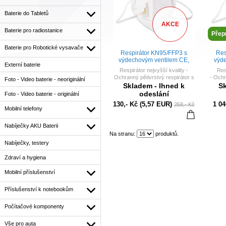
Baterie do Tabletů
AKCE
Baterie pro radiostanice
Přep
Baterie pro Robotické vysavače
Respirátor KN95/FFP3 s
Res
výdechovým ventilem CE,
výd
Externí baterie
FKK certifikát
FKK 
Respirátor nejvyšší kvality -
Res
Ochranný pětivrstvý respirátor s
- Ochr
Foto - Video baterie - neoriginální
výdechovým ventilem
Nor
Skladem - Ihned k
Sk
Norma bezpečnostní - EN
odeslání
Foto - Video baterie - originální
149:2001 + A1:2009
130,- Kč
(5,57 EUR)
1 04
258,- Kč
CE, FKK certifikát
Mobilní telefony
vhodný pro sportovce.
Nabíječky AKU Baterii
Na stranu:
produktů.
Nabíječky, testery
Zdraví a hygiena
Mobilní příslušenství
Příslušenství k notebookům
Počítačové komponenty
Vše pro auta