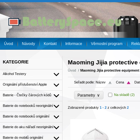
Úvod
Návody
Kontakt
Informace
Věrnostní program
Rekl
Maoming Jijia protective
KATEGORIE
Úvod
Maoming Jijia protective equipment 
Alkohol Testery
Seřadit podle:
Název
Cena
Dat
Originální příslušenství Apple
∨
Na skladě
(2)
Baterie - Čtečky čárových kódů
Parametry
Baterie do notebooků neoriginální
Zobrazené produkty
1 - 2
z celkových
2
Baterie do notebooků originální
Baterie do aku nářadí neoriginální
Baterie do mobilů originální